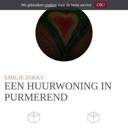
OK!
We gebruiken
cookies
voor de beste service
EMILIE ZOEKT:
EEN HUURWONING IN
PURMEREND