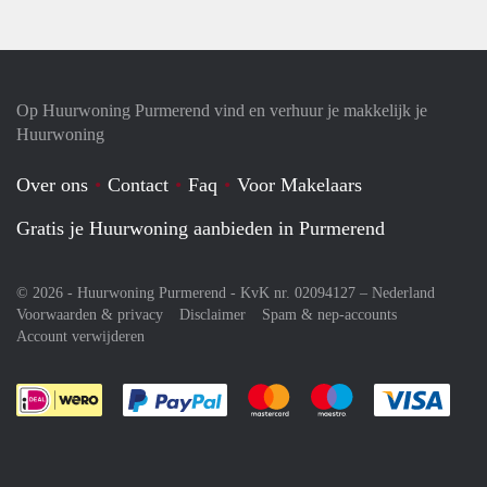
Op Huurwoning Purmerend vind en verhuur je makkelijk je
Huurwoning
Over ons
Contact
Faq
Voor Makelaars
Gratis je Huurwoning aanbieden in Purmerend
© 2026 - Huurwoning Purmerend - KvK nr. 02094127 –
Nederland
Voorwaarden & privacy
Disclaimer
Spam & nep-accounts
Account verwijderen
Je rekent gemakkelijk af met Paypal
Je rekent gemakkelijk af met M
Je rekent gemakkelij
Je re