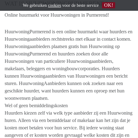
WAT IS HUURWONINGPURMEREND?
OK!
We gebruiken
cookies
voor de beste service
Online huurmarkt voor Huurwoningen in Purmerend!
​HuurwoningPurmerend is een online huurmarkt waar huurders en
Huurwoningaanbieders rechtstreeks met elkaar in contact komen. ​
Huurwoningaanbieders plaatsen gratis hun ​Huurwoning op
HuurwoningPurmerend en huurders zoeken door alle
Huurwoningen van particuliere ​Huurwoningaanbieders,
makelaars, beleggers en woningbouwcorporaties. Huurders
kunnen Huurwoningaanbieders van Huurwoningen een bericht
sturen. HuurwoningAanbieders kunnen ook zoeken naar een
geschikte huurder, want huurders kunnen een oproep met hun
woonwensen plaatsen.
Wel of geen bemiddelingskosten
Huurders kiezen zelf via welk type aanbieder zij een Huurwoning
huren. Alleen via een bemiddelaar of makelaar kan het zijn dat je
kosten moet betalen voor hun service. Bij iedere woning staat
aangeven of er kosten worden gevraagd welke kosten dit zijn en