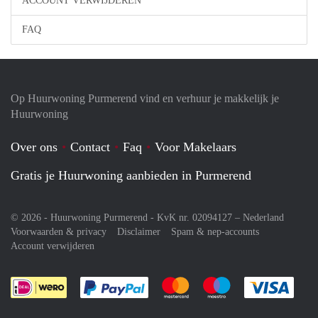
ACCOUNT VERWIJDEREN
FAQ
Op Huurwoning Purmerend vind en verhuur je makkelijk je
Huurwoning
Over ons
Contact
Faq
Voor Makelaars
Gratis je Huurwoning aanbieden in Purmerend
© 2026 - Huurwoning Purmerend - KvK nr. 02094127 –
Nederland
Voorwaarden & privacy
Disclaimer
Spam & nep-accounts
Account verwijderen
Je rekent gemakkelijk af met Paypal
Je rekent gemakkelijk af met M
Je rekent gemakkelij
Je re