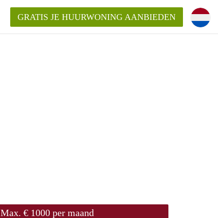
GRATIS JE HUURWONING AANBIEDEN
 Huurwoning in Purmerend?
ningPurmerend?
ding?
Max. € 1000 per maand