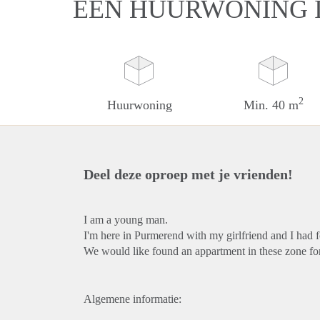
EEN HUURWONING 
2
Huurwoning
Min. 40 m
Deel deze oproep met je vrienden!
I am a young man.
I'm here in Purmerend with my girlfriend and I had 
We would like found an appartment in these zone for
Algemene informatie: