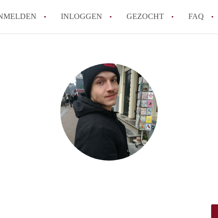
NMELDEN
INLOGGEN
GEZOCHT
FAQ
How to translate HuurwoningPurmerend!
Wat is HuurwoningPurmerend?
Hoeveel kost het om te reageren op een
Wat is de privacyverklaring van Huurwo
Berekent HuurwoningPurmerend
makelaarsvergoeding/bemiddelingsvergoe
Alle veelgestelde vragen