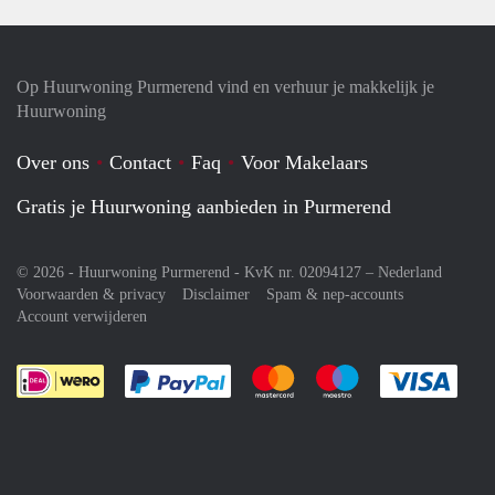
Op Huurwoning Purmerend vind en verhuur je makkelijk je
Huurwoning
Over ons
Contact
Faq
Voor Makelaars
Gratis je Huurwoning aanbieden in Purmerend
© 2026 - Huurwoning Purmerend - KvK nr. 02094127 –
Nederland
Voorwaarden & privacy
Disclaimer
Spam & nep-accounts
Account verwijderen
Je rekent gemakkelijk af met Paypal
Je rekent gemakkelijk af met M
Je rekent gemakkelij
Je re