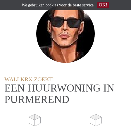
OK!
We gebruiken
cookies
voor de beste service
WALI KRX ZOEKT:
EEN HUURWONING IN
PURMEREND