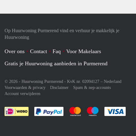
Op Huurwoning Purmerend vind en verhuur je makkelijk je
Huurwoning
Over ons
Contact
Faq
Voor Makelaars
Gratis je Huurwoning aanbieden in Purmerend
© 2026 - Huurwoning Purmerend - KvK nr. 02094127 –
Nederland
Voorwaarden & privacy
Disclaimer
Spam & nep-accounts
Account verwijderen
Je rekent gemakkelijk af met Paypal
Je rekent gemakkelijk af met M
Je rekent gemakkelij
Je re