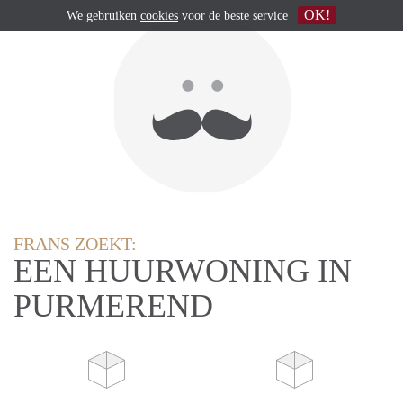
OK!
We gebruiken
cookies
voor de beste service
FRANS ZOEKT:
EEN HUURWONING IN
PURMEREND