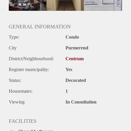
GENERAL INFORMATION
Type:
Condo
City
Purmerend
District/Neighbourhood:
Centrum
Register municipality:
Yes
Status:
Decorated
Housemates:
1
Viewing
In Consultation
FACILITIES