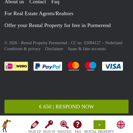
About us
Contact
Faq
For Real Estate Agents/Realtors
Offer your Rental Property for free in Purmerend
© 2026 - Rental Property Purmerend - CC no. 02094127 –
Nederland
Conditions & privacy
Disclaimer
Spam & fake-accounts
Pay easily with :payment method
Pay easily with :payment meth
Pay easily with :pay
Pay e
€ 650 | RESPOND NOW
+
SIGN UP
SIGN IN
WANTED
FAQ
RENTAL PROPERTY