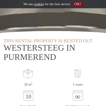
OK!
We use
cookies
for the best service
THIS RENTAL PROPERTY IS RENTED OUT
WESTERSTEEG IN
PURMEREND
2
20 m
1 room
∞
10