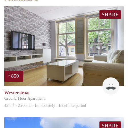
SHARE
850
€
Jaspe
Westerstraat
Ground Floor Apartment
2
43 m
· 2 rooms · Immediately - Indefinite period
SHARE