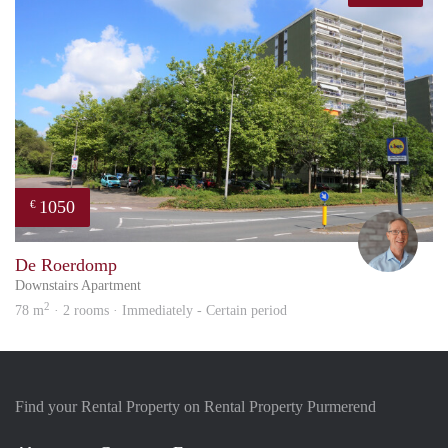
1050
€
Paul
De Roerdomp
Downstairs Apartment
2
78 m
· 2 rooms · Immediately - Certain period
Find your Rental Property on Rental Property Purmerend