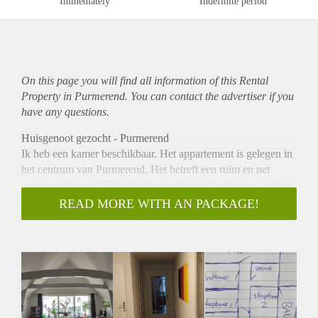
Immediately
Indefinite period
On this page you will find all information of this Rental
Property in Purmerend. You can contact the advertiser if you
have any questions.
Huisgenoot gezocht - Purmerend
Ik heb een kamer beschikbaar. Het appartement is gelegen in
het centrum van Purmerend. Het betreft een ruim en net
appartement van 150 m2 met woonkamer, badkamer, keuken,
twee slaapkamers en een dakterras. De huurprijs bedraagt
READ MORE WITH AN PACKAGE!
ongeveer €650,- inclusief. Ik ben opzoek naar iemand die net
als ik werkzaam is en boven de 25 jaar oud is. Mocht je
interesse hebben, stuur mij gerust een bericht.