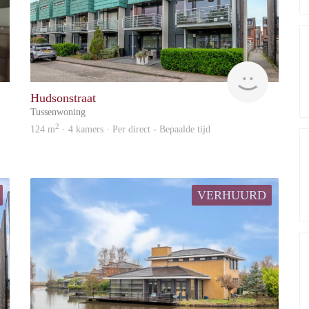
Marco
Zaanstad
Hudsonstraat
Tussenwoning
2
124 m
· 4 kamers · Per direct - Bepaalde tijd
VERHUURD