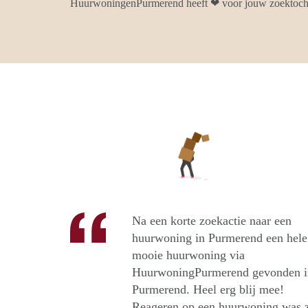
HuurwoningenPurmerend heeft ❤ voor jouw zoektoch
Na een korte zoekactie naar een
huurwoning in Purmerend een hele
mooie huurwoning via
HuurwoningPurmerend gevonden i
Purmerend. Heel erg blij mee!
Reageren op een huurwoning was 