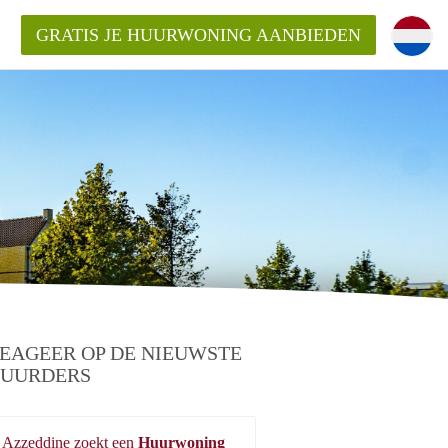
GRATIS JE HUURWONING AANBIEDEN
 Huurwoning in Purmerend?
ningPurmerend?
ding?
EAGEER OP DE NIEUWSTE
UURDERS
Azzeddine zoekt een
Huurwoning