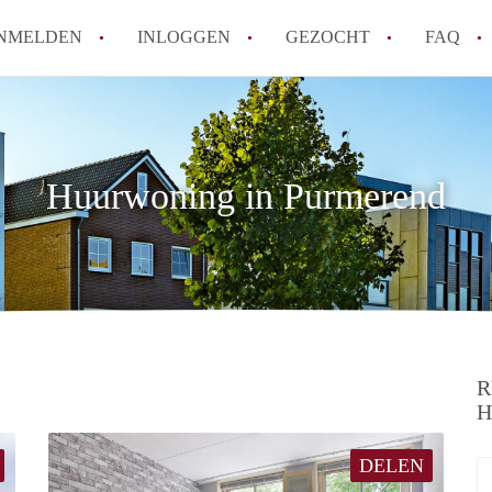
NMELDEN
INLOGGEN
GEZOCHT
FAQ
How to translate HuurwoningPurmerend!
Wat is HuurwoningPurmerend?
Huurwoning in Purmerend
Hoeveel kost het om te reageren op een
Wat is de privacyverklaring van Huurwo
Berekent HuurwoningPurmerend
makelaarsvergoeding/bemiddelingsvergoe
Alle veelgestelde vragen
R
H
DELEN