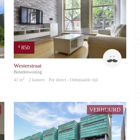
850
€
Paul
Jasper
Westerstraat
Benedenwoning
2
43 m
· 2 kamers · Per direct - Onbepaalde tijd
VERHUURD