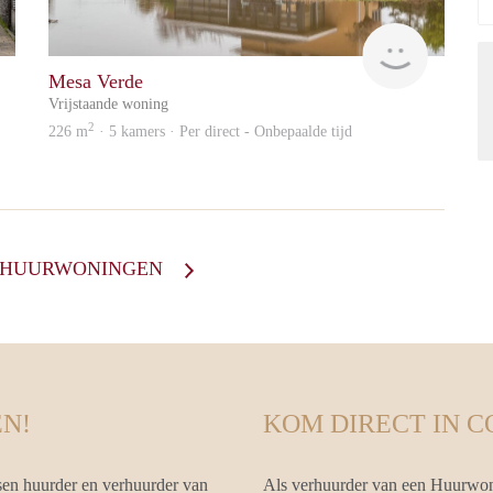
Zaanstad
Zaanstad
Mesa Verde
Vrijstaande woning
2
226 m
· 5 kamers · Per direct - Onbepaalde tijd
E HUURWONINGEN
N!
KOM DIRECT IN 
en huurder en verhuurder van
Als verhuurder van een Huurwon