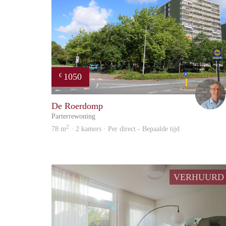
1050
€
De Roerdomp
Parterrewoning
2
78 m
· 2 kamers · Per direct - Bepaalde tijd
VERHUURD