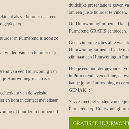
duidelijke presentatie te geven 
om een juiste huurder te vinden.
ektocht als verhuurder naar een
o gepiept op
Op HuurwoningPurmerend kan je 
Purmerend GRATIS aanbieden.
uurder in Purmerend is nooit zo
Geen zin om reacties af te wach
HuurwoningPurmerend je de moge
rwijdert van een huurder of je
zijn naar een Huurwoning in Pu
Heb je een huurder gevonden vo
merend van een Huurwoning van
in Purmerend even offline, en w
it je Huurwoning-match is in
kan je jouw Huurwoning weer onl
GEMAK! ; )
echterkant van de website!
 en kom in contact met elkaar.
Succes met het vinden van de ju
Purmerend op HuurwoningPurm
rwoning of huurder in Purmerend
GRATIS JE HUURWON