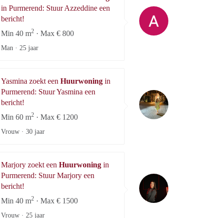
in Purmerend: Stuur Azzeddine een
Azzeddine
bericht!
2
Min 40 m
· Max € 800
Man ·
25 jaar
Yasmina zoekt een
Huurwoning
in
Purmerend: Stuur Yasmina een
Yasmina
bericht!
2
Min 60 m
· Max € 1200
Vrouw ·
30 jaar
Marjory zoekt een
Huurwoning
in
Purmerend: Stuur Marjory een
Marjory
bericht!
2
Min 40 m
· Max € 1500
Vrouw ·
25 jaar