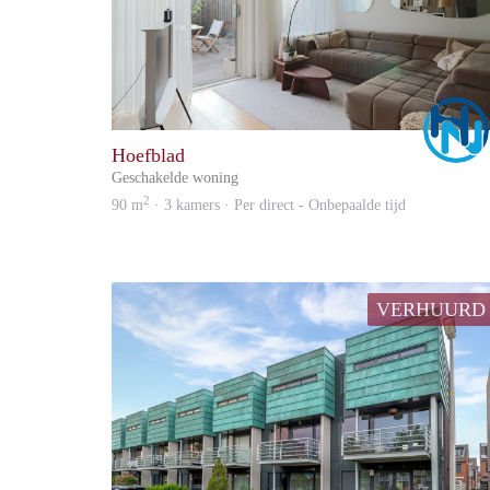
Hoefblad
Geschakelde woning
2
90 m
· 3 kamers · Per direct - Onbepaalde tijd
VERHUURD