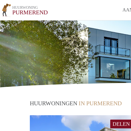
HUURWONING
AA
PURMEREND
HUURWONINGEN
IN PURMEREND
DELEN